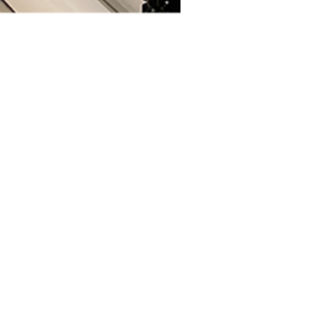
Kontakt
Metroprint Systems OÜ
Tuuliku tee 4C
10621 Tallinn
Estonia
Tel:
+372 606 3880
Fax: +372 606 3881
info [at] metroprint-media.com
Begär offert