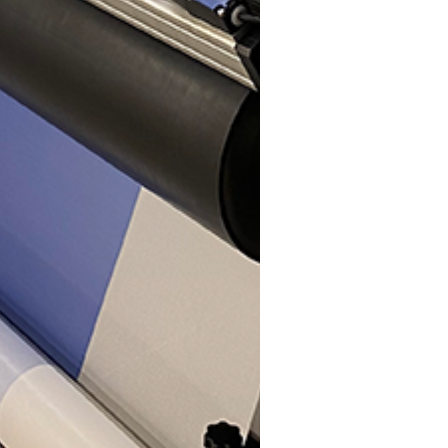
Denna webbplats använder cookies
Vi använder cookies för att personifiera innehåll och
annonser, tillhandahålla funktioner för sociala medier och
analysera vår trafik. Vi delar också information om din
användning av vår webbplats med våra partners inom
sociala medier, annonsering och analys, som kan
kombinera den med annan information som du har
tillhandahållit dem eller som de har samlat in från din
användning av deras tjänster.
Vår integritetspolicy.
Nödvändig
Preferenser
Statistik
Marknadsföring
TILLÅT ALLA
TILLÅT VAL
AVBÖJ