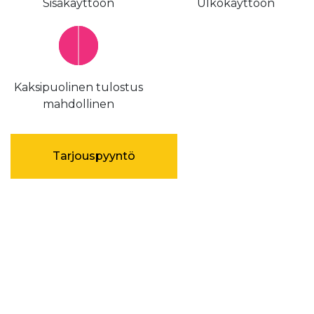
Sisäkayttöön
Ulkokäyttöön
Kaksipuolinen tulostus
mahdollinen
Tarjouspyyntö