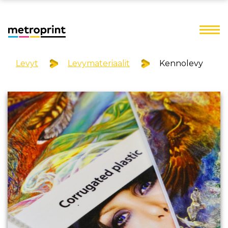
Levyt
Levymateriaalit
Kennolevy