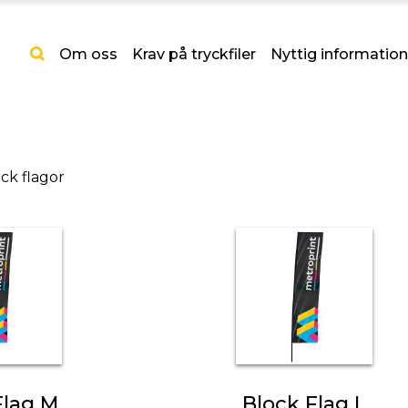
Om oss
Krav på tryckfiler
Nyttig information
ck flagor
Flag M
Block Flag L