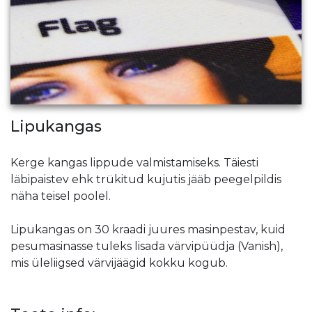
Lipukangas
Kerge kangas lippude valmistamiseks. Täiesti
läbipaistev ehk trükitud kujutis jääb peegelpildis
näha teisel poolel.
Lipukangas on 30 kraadi juures masinpestav, kuid
pesumasinasse tuleks lisada värvipüüdja (Vanish),
mis üleliigsed värvijäägid kokku kogub.