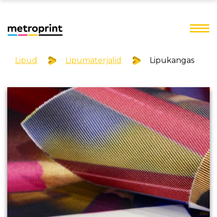
Lipud
Lipumaterjalid
Lipukangas