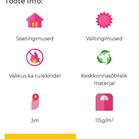
Toote info:
Sisetingimused
Välitingimused
Valikus ka tulekindel
Keskkonnasõbralik
materjal
3m
115g/m²