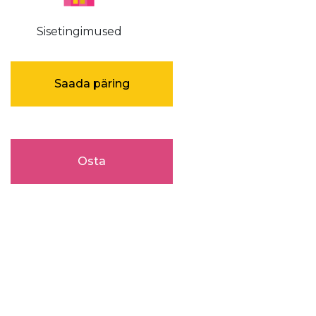
Sisetingimused
Saada päring
Osta