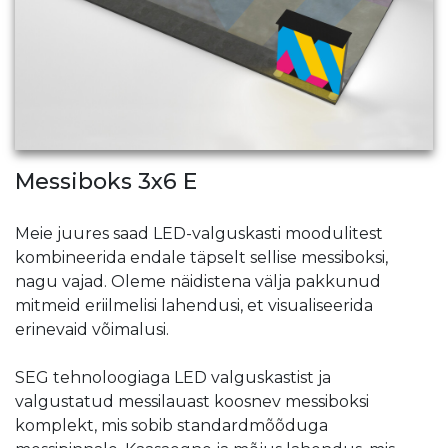
Messiboks 3x6 E
Meie juures saad LED-valguskasti moodulitest
kombineerida endale täpselt sellise messiboksi,
nagu vajad. Oleme näidistena välja pakkunud
mitmeid eriilmelisi lahendusi, et visualiseerida
erinevaid võimalusi.
SEG tehnoloogiaga LED valguskastist ja
valgustatud messilauast koosnev messiboksi
komplekt, mis sobib standardmõõduga