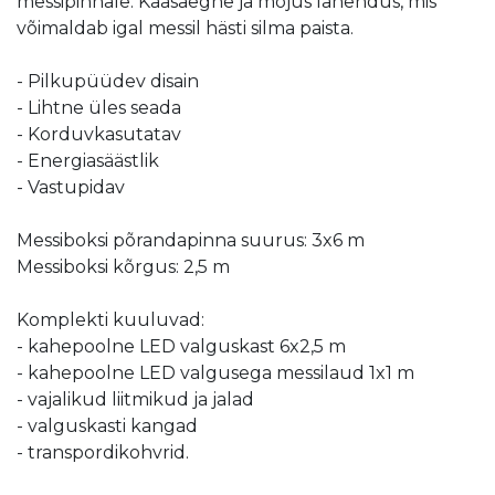
messipinnale. Kaasaegne ja mõjus lahendus, mis
võimaldab igal messil hästi silma paista.
- Pilkupüüdev disain
- Lihtne üles seada
- Korduvkasutatav
- Energiasäästlik
- Vastupidav
Messiboksi põrandapinna suurus: 3x6 m
Messiboksi kõrgus: 2,5 m
Komplekti kuuluvad:
- kahepoolne LED valguskast 6x2,5 m
- kahepoolne LED valgusega messilaud 1x1 m
- vajalikud liitmikud ja jalad
- valguskasti kangad
- transpordikohvrid.