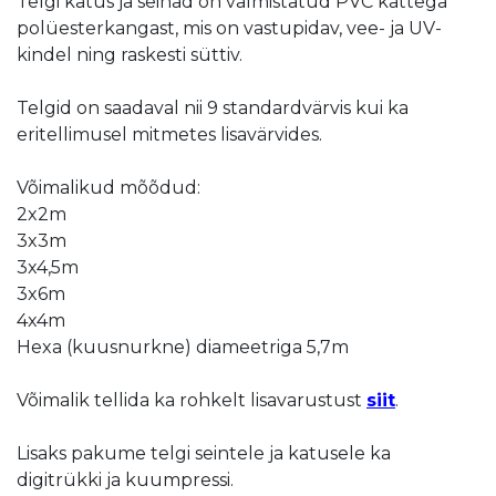
Telgi katus ja seinad on valmistatud PVC kattega
polüesterkangast, mis on vastupidav, vee- ja UV-
kindel ning raskesti süttiv.
Telgid on saadaval nii 9 standardvärvis kui ka
eritellimusel mitmetes lisavärvides.
Võimalikud mõõdud:
2x2m
3x3m
3x4,5m
3x6m
4x4m
Hexa (kuusnurkne) diameetriga 5,7m
Võimalik tellida ka rohkelt lisavarustust
siit
.
Lisaks pakume telgi seintele ja katusele ka
digitrükki ja kuumpressi.