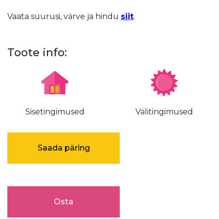
Vaata suurusi, värve ja hindu
siit
.
Toote info:
Sisetingimused
Välitingimused
Saada päring
Osta