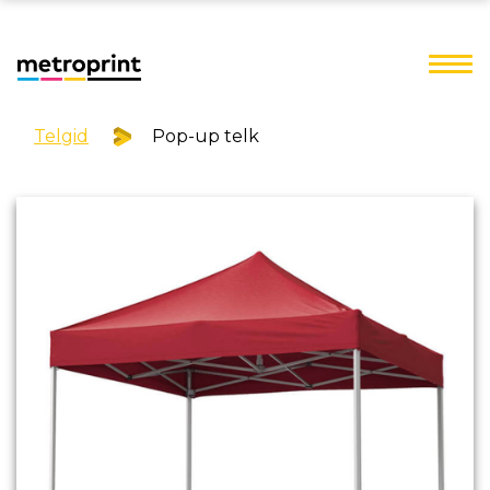
Telgid
Pop-up telk