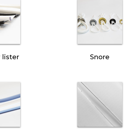
lister
Snore