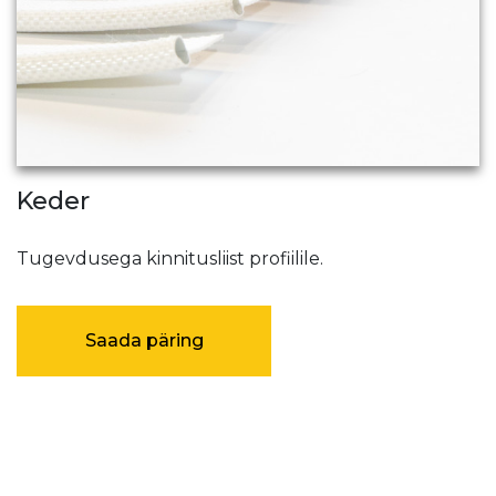
Keder
Tugevdusega kinnitusliist profiilile.
Saada päring